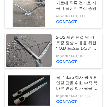
가로대 직류 전기로 자
저
극된 플랜지 부식 증명
negotiable MOQ:1 PC
희
CONTACT
에
게
2-1/2 체인 연결 담 가
로장 정상 사용을 위한
연
" O.D 포스트 1-5/8” 가
시철사 연장 팔
락
negotiable MOQ:1EA
CONTACT
하
십
담은 Barb 철사 팔 체인
연결 담을 위한 수직 똑
시
바른 연장 철사 팔을 분
해합니다
오
negotiable MOQ:1개 단위
CONTACT