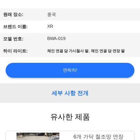
하
여
원래 장소:
중국
XR
브랜드 이름:
공
BWA-019
모델 번호:
장
,
하이 라이트:
체인 연결 담 가시철사 팔
체인 연결 담 연장 팔
여
행
연락처!
품
세부 사항 전개
질
유사한 제품
관
리
6개 가닥 철조망 연장