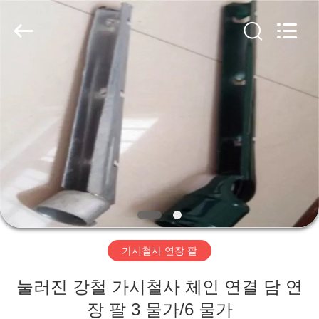
-
2025
AN
PING
XI
RUN
METAL
MESH
집
CO.,LTD.
All
Rights
Reserved.
제
품
우
리
가시철사 연장 팔
에
눌러진 강철 가시철사 체인 연결 담 연
대
장 팔 3 물가/6 물가