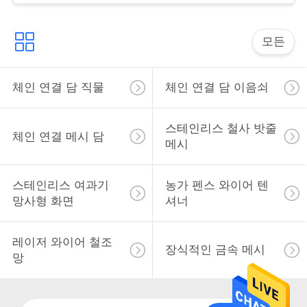
인
용
모든
문
체인 연결 담 직물
체인 연결 담 이음쇠
을
요
스테인리스 철사 밧줄
체인 연결 메시 담
메시
구
하
스테인리스 여과기
농가 펜스 와이어 텐
망사형 화면
셔너
세
요
레이저 와이어 철조
장식적인 금속 메시
망
사