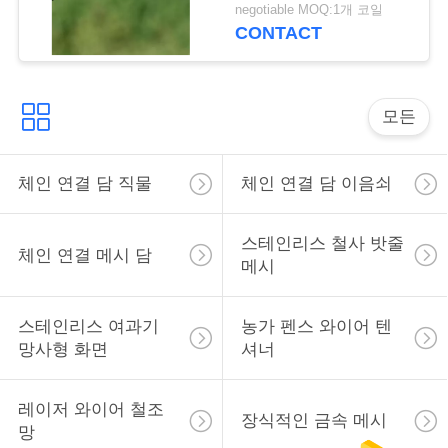
극된 / 알루미늄에 미늘
negotiable MOQ:1개 코일
인
을 달았습니다
CONTACT
용
문
모든
을
요
체인 연결 담 직물
체인 연결 담 이음쇠
구
스테인리스 철사 밧줄
체인 연결 메시 담
하
메시
세
스테인리스 여과기
농가 펜스 와이어 텐
요
망사형 화면
셔너
사
레이저 와이어 철조
장식적인 금속 메시
망