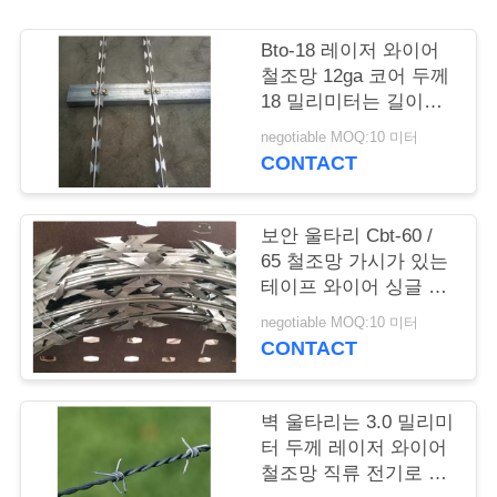
저
Bto-18 레이저 와이어
철조망 12ga 코어 두께
희
18 밀리미터는 길이에
미늘을 답니다
에
negotiable MOQ:10 미터
CONTACT
게
연
보안 울타리 Cbt-60 /
락
65 철조망 가시가 있는
테이프 와이어 싱글 코
하
일 지름 700 밀리미터
negotiable MOQ:10 미터
CONTACT
십
시
벽 울타리는 3.0 밀리미
오
터 두께 레이저 와이어
철조망 직류 전기로 자