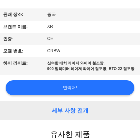
하
여
원래 장소:
중국
XR
브랜드 이름:
공
CE
인증:
장
CRBW
모델 번호:
여
,
하이 라이트:
신속한 배치 레이저 와이어 철조망
,
900 밀리미터 레이저 와이어 철조망
BTO-22 철조망
행
연락처!
품
질
세부 사항 전개
관
리
유사한 제품