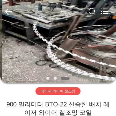
-
2026
AN
PING
XI
RUN
METAL
MESH
집
CO.,LTD.
All
Rights
Reserved.
제
품
우
리
레이저 와이어 철조망
에
900 밀리미터 BTO-22 신속한 배치 레
대
이저 와이어 철조망 코일